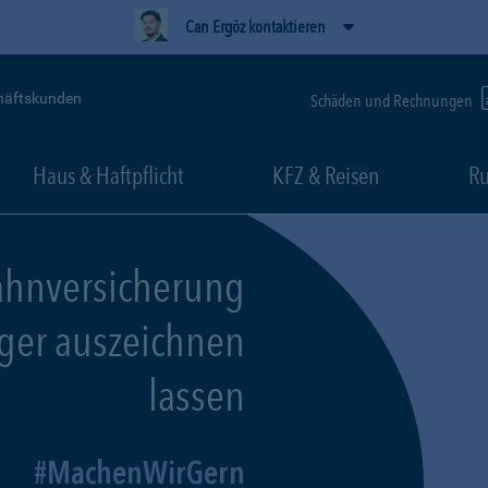
Can Ergöz kontaktieren
häftskunden
Schäden und Rechnungen
Haus & Haftpflicht
KFZ & Reisen
Ru
ahnversicherung
eger auszeichnen
lassen
MachenWirGern