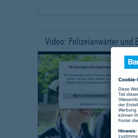
Video: Polizeianwärter und
Wir benötigen Ihre Zustimmung, um den YouTube 
Wir verwenden einen Service eines Drittanbieters, u
Dieser Service kann Daten zu Ihren Aktivitäten sa
Details durch und stimmen Sie der Nutzung des Se
anzusehen.
Mehr Informationen
powered by
Usercentrics Consent Mana