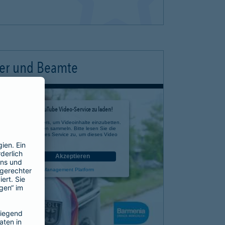
ter und Beamte
timmung, um den YouTube Video-Service zu laden!
e eines Drittanbieters, um Videoinhalte einzubetten.
 zu Ihren Aktivitäten sammeln. Bitte lesen Sie die
n Sie der Nutzung des Service zu, um dieses Video
anzusehen.
nen
Akzeptieren
rcentrics Consent Management Platform