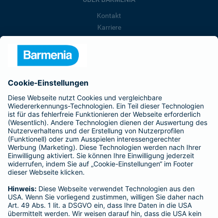
Kontakt
Karriere
Presse
Unternehmen
Anfahrt
Affiliate-Partner werden
Barmenia ist Teil der BarmeniaGothaer
BELIEBTE SEITEN
Kranken-Zusatzversicherung
Tierversicherungen
Haftpflichtversicherung
Hausratversicherung
SERVICE
Adresse ändern
Schaden melden
Kilometerstandsmeldung