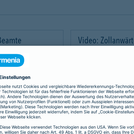
 Beamte
Video: Zollanwär
Video-Service zu laden!
Wir benötigen Ihre Zus
m Videoinhalte einzubetten.
Wir verwenden einen Servic
mmeln. Bitte lesen Sie die
Dieser Service kann Daten
rvice zu, um dieses Video
Details durch und stimme
Akzeptieren
Mehr Informatio
gement Platform
powered by
Use