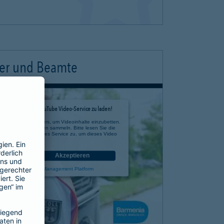
ter und Beamte
timmung, um den YouTube Video-Service zu laden!
e eines Drittanbieters, um Videoinhalte einzubetten.
 zu Ihren Aktivitäten sammeln. Bitte lesen Sie die
n Sie der Nutzung des Service zu, um dieses Video
anzusehen.
nen
Akzeptieren
rcentrics Consent Management Platform