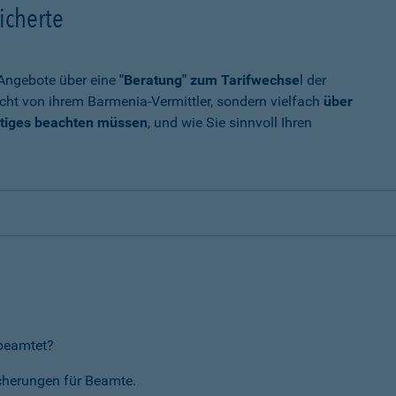
icherte
t Angebote über eine
"Beratung" zum Tarifwechse
l der
cht von ihrem Barmenia-Vermittler, sondern vielfach
über
tiges beachten müssen
, und wie Sie sinnvoll Ihren
rbeamtet?
icherungen für Beamte.