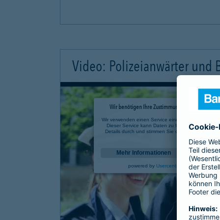
Video: Polizeianwärter und
Wir benötigen Ihre Zustimmung, um den YouTube 
Wir verwenden einen Service eines Drittanbieters, u
Dieser Service kann Daten zu Ihren Aktivitäten sa
Details durch und stimmen Sie der Nutzung des Se
anzusehen.
Mehr Informationen
powered by
Usercentrics Consent Mana