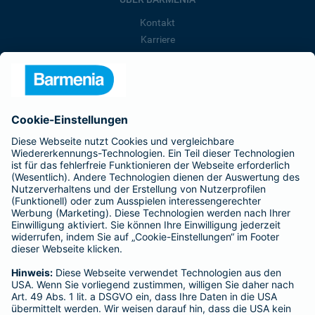
Kontakt
Karriere
Presse
Unternehmen
Anfahrt
Affiliate-Partner werden
Barmenia ist Teil der BarmeniaGothaer
BELIEBTE SEITEN
Kranken-Zusatzversicherung
Tierversicherungen
Haftpflichtversicherung
Hausratversicherung
SERVICE
Adresse ändern
Schaden melden
Kilometerstandsmeldung