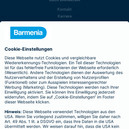
Kontakt
Karriere
Presse
Unternehmen
Anfahrt
Affiliate-Partner werden
Barmenia ist Teil der BarmeniaGothaer
BELIEBTE SEITEN
Kranken-Zusatzversicherung
Tierversicherungen
Haftpflichtversicherung
Hausratversicherung
SERVICE
Adresse ändern
Schaden melden
Kilometerstandsmeldung