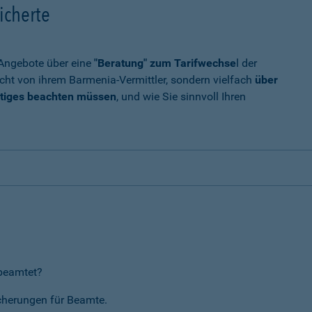
icherte
t Angebote über eine
"Beratung" zum Tarifwechse
l der
cht von ihrem Barmenia-Vermittler, sondern vielfach
über
tiges beachten müssen
, und wie Sie sinnvoll Ihren
rbeamtet?
icherungen für Beamte.