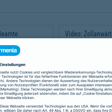
 Beamte
Video: Zollanwär
Video-Service zu laden!
Wir benötigen Ihre Zus
m Videoinhalte einzubetten.
Wir verwenden einen Servic
mmeln. Bitte lesen Sie die
Dieser Service kann Daten
rvice zu, um dieses Video
Details durch und stimme
Akzeptieren
Mehr Informatio
gement Platform
powered by
Use