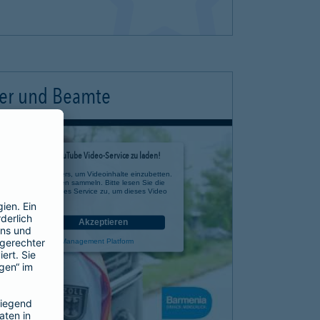
ter und Beamte
timmung, um den YouTube Video-Service zu laden!
e eines Drittanbieters, um Videoinhalte einzubetten.
 zu Ihren Aktivitäten sammeln. Bitte lesen Sie die
n Sie der Nutzung des Service zu, um dieses Video
anzusehen.
nen
Akzeptieren
rcentrics Consent Management Platform