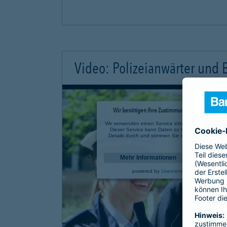
Video: Polizeianwärter und
Wir benötigen Ihre Zustimmung, um den YouTube 
Wir verwenden einen Service eines Drittanbieters, u
Dieser Service kann Daten zu Ihren Aktivitäten sa
Details durch und stimmen Sie der Nutzung des Se
anzusehen.
Mehr Informationen
powered by
Usercentrics Consent Mana