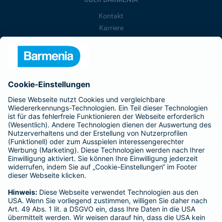
Kontakt
Karriere
Presse
Unternehmen
Anfahrt
Affiliate-Partner werden
Barmenia ist Teil der BarmeniaGothaer
BELIEBTE SEITEN
Kranken-Zusatzversicherung
Tierversicherungen
Haftpflichtversicherung
Hausratversicherung
SERVICE
Adresse ändern
Schaden melden
Kilometerstandsmeldung