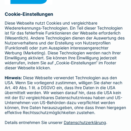
Anfahrt
Affiliate-Partner werden
Barmenia ist Teil der BarmeniaGothaer
BELIEBTE SEITEN
Kranken-Zusatzversicherung
Tierversicherungen
Haftpflichtversicherung
Hausratversicherung
SERVICE
Adresse ändern
Schaden melden
Kilometerstandsmeldung
Serviceübersicht
Bleiben Sie in Kontakt