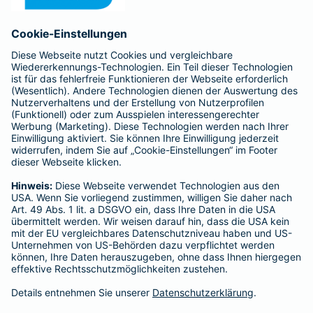
Anfahrt
Affiliate-Partner werden
Barmenia ist Teil der BarmeniaGothaer
BELIEBTE SEITEN
Kranken-Zusatzversicherung
Tierversicherungen
Haftpflichtversicherung
Hausratversicherung
SERVICE
Adresse ändern
Schaden melden
Kilometerstandsmeldung
Serviceübersicht
Bleiben Sie in Kontakt