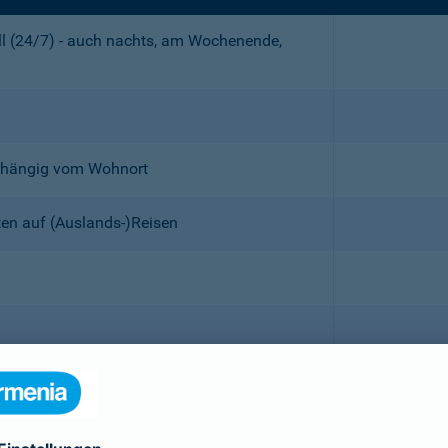
all (24/7) - auch nachts, am Wochenende,
abhängig vom Wohnort
ten auf (Auslands-)Reisen
 mitversichert