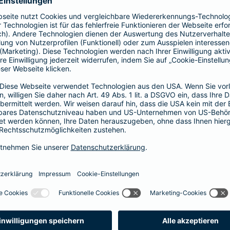
ngig von anderen Versicherungsprodukten
g für Telemedizin sinnvoll?
h den Kopf so unglücklich, dass es zu einer kleinen Platzwunde 
 zu Hause ausreichend ist. Anstatt nun in die überfüllte Ambu
en Arzt über die Medgate App kontaktieren und sich beraten las
n mitteilen.
 die Beratung der erstklassigen deutschsprachigen Ärzte der A
 24/7 rund um den Globus Zugang zu erstklassigen Medizinern h
n empfehlen wir eine
persönliche Beratung
.