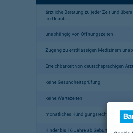
ärztliche Beratung zu jeder Zeit und über
im Urlaub ...
unabhängig von Öffnungszeiten
Zugang zu erstklassigen Medizinern un
Erreichbarkeit von deutschsprachigen Ärz
keine Gesundheitsprüfung
keine Wartezeiten
monatliches Kündigungsrecht
Kinder bis 16 Jahre ab Geburt beitragsfrei