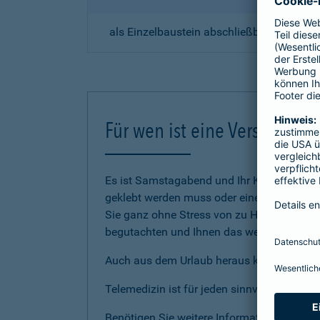
als Einzelbaustein abschließbar, unabhä
Für wen ist eine Versicherun
Es ist Samstagabend und Ihr Kind stößt sic
geklebt werden muss oder eine Versorgung
Sie ganz ohne Stress von zu Hause aus ein
begutachten und Ihnen das weitere Vorgehe
Auch aus dem Urlaub heraus können Sie auf
Telemedizin ist für jeden sinnvoll da man
Benötigen Sie weitere Informationen? Dan