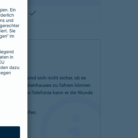
enthalten
kommt. Sie sind sich nicht sicher, ob es
lanz eines Krankenhauses zu fahren können
sen. Per Video-Telefonie kann er die Wunde
pp zurückgreifen.
at.