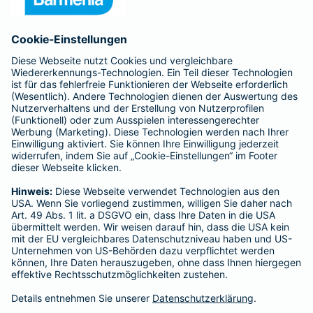
Anfahrt
Affiliate-Partner werden
Barmenia ist Teil der BarmeniaGothaer
BELIEBTE SEITEN
Kranken-Zusatzversicherung
Tierversicherungen
Haftpflichtversicherung
Hausratversicherung
SERVICE
Adresse ändern
Schaden melden
Kilometerstandsmeldung
Serviceübersicht