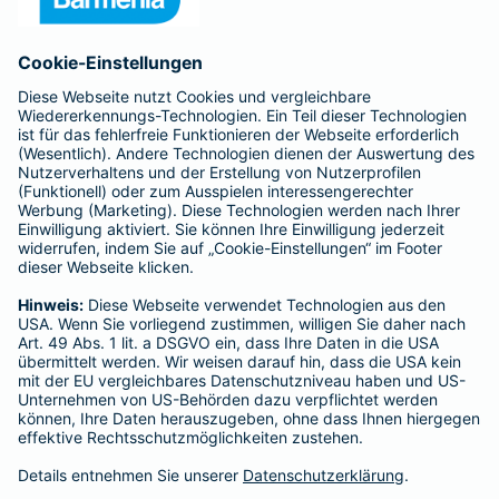
Anfahrt
Affiliate-Partner werden
Barmenia ist Teil der BarmeniaGothaer
BELIEBTE SEITEN
Kranken-Zusatzversicherung
Tierversicherungen
Haftpflichtversicherung
Hausratversicherung
SERVICE
Adresse ändern
Schaden melden
Kilometerstandsmeldung
Serviceübersicht