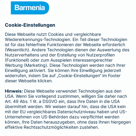
Unternehmen
Anfahrt
Affiliate-Partner werden
Barmenia ist Teil der BarmeniaGothaer
BELIEBTE SEITEN
Kranken-Zusatzversicherung
Tierversicherungen
Haftpflichtversicherung
Hausratversicherung
SERVICE
Adresse ändern
Schaden melden
Kilometerstandsmeldung
Serviceübersicht