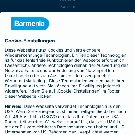
Karriere
Presse
Unternehmen
Anfahrt
Affiliate-Partner werden
Barmenia ist Teil der BarmeniaGothaer
BELIEBTE SEITEN
Kranken-Zusatzversicherung
Tierversicherungen
Haftpflichtversicherung
Hausratversicherung
SERVICE
Adresse ändern
Schaden melden
Kilometerstandsmeldung
Serviceübersicht