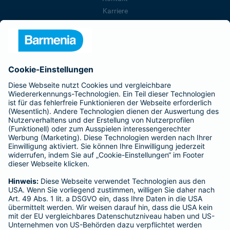
Karriere
Presse
Unternehmen
Anfahrt
Affiliate-Partner werden
Barmenia ist Teil der BarmeniaGothaer
BELIEBTE SEITEN
Kranken-Zusatzversicherung
Tierversicherungen
Haftpflichtversicherung
Hausratversicherung
SERVICE
Adresse ändern
Schaden melden
Kilometerstandsmeldung
Serviceübersicht